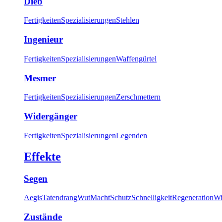
Dieb
Fertigkeiten
Spezialisierungen
Stehlen
Ingenieur
Fertigkeiten
Spezialisierungen
Waffengürtel
Mesmer
Fertigkeiten
Spezialisierungen
Zerschmettern
Widergänger
Fertigkeiten
Spezialisierungen
Legenden
Effekte
Segen
Aegis
Tatendrang
Wut
Macht
Schutz
Schnelligkeit
Regeneration
Wi
Zustände