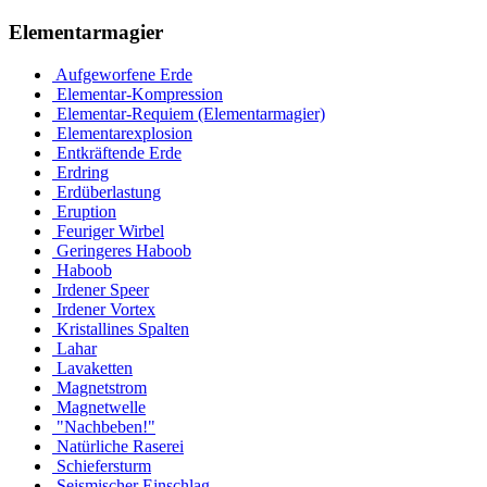
Elementarmagier
Aufgeworfene Erde
Elementar-Kompression
Elementar-Requiem (Elementarmagier)
Elementarexplosion
Entkräftende Erde
Erdring
Erdüberlastung
Eruption
Feuriger Wirbel
Geringeres Haboob
Haboob
Irdener Speer
Irdener Vortex
Kristallines Spalten
Lahar
Lavaketten
Magnetstrom
Magnetwelle
"Nachbeben!"
Natürliche Raserei
Schiefersturm
Seismischer Einschlag