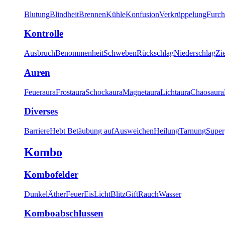
Blutung
Blindheit
Brennen
Kühle
Konfusion
Verkrüppelung
Furch
Kontrolle
Ausbruch
Benommenheit
Schweben
Rückschlag
Niederschlag
Zi
Auren
Feueraura
Frostaura
Schockaura
Magnetaura
Lichtaura
Chaosaura
Diverses
Barriere
Hebt Betäubung auf
Ausweichen
Heilung
Tarnung
Super
Kombo
Kombofelder
Dunkel
Äther
Feuer
Eis
Licht
Blitz
Gift
Rauch
Wasser
Komboabschlussen