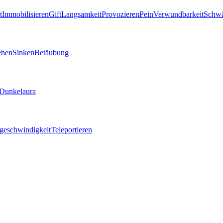
t
Immobilisieren
Gift
Langsamkeit
Provozieren
Pein
Verwundbarkeit
Schw
ehen
Sinken
Betäubung
Dunkelaura
geschwindigkeit
Teleportieren