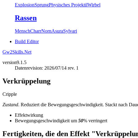
Explosion
Sprung
Physisches Projektil
Wirbel
Rassen
Mensch
Charr
Norn
Asura
Sylvari
Build Editor
Gw2Skills.Net
version
9.1.5
Datenrevision: 2026/07/14 rev. 1
Verkrüppelung
Cripple
Zustand
. Reduziert die Bewegungsgeschwindigkeit. Stackt nach Dau
Effektwirkung
Bewegungsgeschwindigkeit um
50
% verringert
Fertigkeiten, die den Effekt "Verkrüppelu