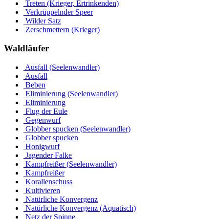
Treten (Krieger, Ertrinkenden)
Verkrüppelnder Speer
Wilder Satz
Zerschmettern (Krieger)
Waldläufer
Ausfall (Seelenwandler)
Ausfall
Beben
Eliminierung (Seelenwandler)
Eliminierung
Flug der Eule
Gegenwurf
Globber spucken (Seelenwandler)
Globber spucken
Honigwurf
Jagender Falke
Kampfreißer (Seelenwandler)
Kampfreißer
Korallenschuss
Kultivieren
Natürliche Konvergenz
Natürliche Konvergenz (Aquatisch)
Netz der Spinne