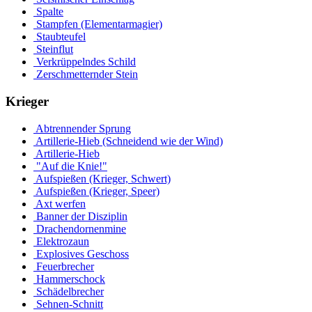
Spalte
Stampfen (Elementarmagier)
Staubteufel
Steinflut
Verkrüppelndes Schild
Zerschmetternder Stein
Krieger
Abtrennender Sprung
Artillerie-Hieb (Schneidend wie der Wind)
Artillerie-Hieb
"Auf die Knie!"
Aufspießen (Krieger, Schwert)
Aufspießen (Krieger, Speer)
Axt werfen
Banner der Disziplin
Drachendornenmine
Elektrozaun
Explosives Geschoss
Feuerbrecher
Hammerschock
Schädelbrecher
Sehnen-Schnitt