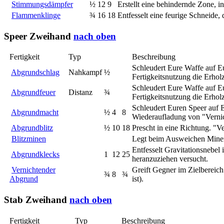
Stimmungsdämpfer
½
12
9
Erstellt eine behindernde Zone, i
Flammenklinge
¾
16
18
Entfesselt eine feurige Schneide,
Speer
Zweihand
nach oben
Fertigkeit
Typ
Beschreibung
Schleudert Eure Waffe auf Eu
Abgrundschlag
Nahkampf
½
Fertigkeitsnutzung die Erhol
Schleudert Eure Waffe auf Eu
Abgrundfeuer
Distanz
¾
Fertigkeitsnutzung die Erhol
Schleudert Euren Speer auf E
Abgrundmacht
½
4
8
Wiederaufladung von "Vernic
Abgrundblitz
½
10
18
Prescht in eine Richtung. "V
Blitzminen
Legt beim Ausweichen Minen
Entfesselt Gravitationsnebel 
Abgrundklecks
1
12
25
heranzuziehen versucht.
Vernichtender
Greift Gegner im Zielbereic
¾
8
¾
Abgrund
ist).
Stab
Zweihand
nach oben
Fertigkeit
Typ
Beschreibung