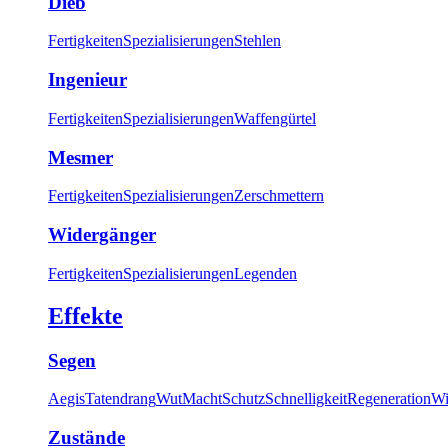
Dieb
Fertigkeiten
Spezialisierungen
Stehlen
Ingenieur
Fertigkeiten
Spezialisierungen
Waffengürtel
Mesmer
Fertigkeiten
Spezialisierungen
Zerschmettern
Widergänger
Fertigkeiten
Spezialisierungen
Legenden
Effekte
Segen
Aegis
Tatendrang
Wut
Macht
Schutz
Schnelligkeit
Regeneration
Wi
Zustände