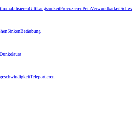
t
Immobilisieren
Gift
Langsamkeit
Provozieren
Pein
Verwundbarkeit
Schw
ehen
Sinken
Betäubung
Dunkelaura
geschwindigkeit
Teleportieren