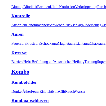
Blutung
Blindheit
Brennen
Kühle
Konfusion
Verkrüppelung
Furch
Kontrolle
Ausbruch
Benommenheit
Schweben
Rückschlag
Niederschlag
Zi
Auren
Feueraura
Frostaura
Schockaura
Magnetaura
Lichtaura
Chaosaura
Diverses
Barriere
Hebt Betäubung auf
Ausweichen
Heilung
Tarnung
Super
Kombo
Kombofelder
Dunkel
Äther
Feuer
Eis
Licht
Blitz
Gift
Rauch
Wasser
Komboabschlussen