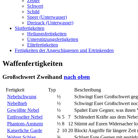
Zepter
Schwert
Schild
Speer (Unterwasser)
Dreizack (Unterwasser)
Slotfertigkeiten
Heilungsfertigkeiten
Unterstützungsfertigkeiten
Elitefertigkeiten
Fertigkeiten der Angeschlagenen und Ertrinkenden
Waffenfertigkeiten
Großschwert
Zweihand
nach oben
Fertigkeit
Typ
Beschreibung
Nebelschwung
½
Schwingt Euer Großschwert geg
Nebelhieb
½
Schwingt Euer Großschwert noch
Gewölbte Nebel
½
Spaltet Eure Gegner, was ihnen
Entfesselter Nebel
¾
5
7
Schleudert Kräfte aus dem Nebe
Phantom-Ansturm
½
8
12
Stürmt auf Euren Widersacher lo
Kaiserliche Garde
2
10
20
Blockt Angriffe für längere Zeit
Wahrer Schlag
¾
Schlagt Eure Gegner mit gestärkt