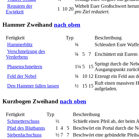
Requiem der
Wirbelt Euer Großschwert herum
1
10
20
Ewigkeit
pro Ziel reduziert.
Hammer
Zweihand
nach oben
Fertigkeit
Typ
Beschreibung
Hammerblitz
¾
Schleudert Eure Waffe
Verschmelzung des
¾
5
7
Erschüttert mit Eurem
Verderbens
Springt durch die Neb
Phasenschmettern
1¼
5
15
Ausgangspunkt zurück
Feld der Nebel
¾
10
12
Erzeugt ein Feld aus d
Ruft einen massiven H
Den Hammer fallen lassen
½
15
15
aufgeladen.
Kurzbogen
Zweihand
nach oben
Fertigkeit
Typ
Beschreibung
Schmetterschuss
½
Schießt einen Pfeil ab, der beim 
Pfad des Blutbanns
1
4
5
Beschwört ein Portal durch die Ne
Siebenfachschuss
½
7
7
Beschwört eine gebündelte Pfeils