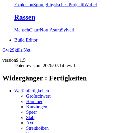
Explosion
Sprung
Physisches Projektil
Wirbel
Rassen
Mensch
Charr
Norn
Asura
Sylvari
Build Editor
Gw2Skills.Net
version
9.1.5
Datenrevision: 2026/07/14 rev. 1
Widergänger : Fertigkeiten
Waffenfertigkeiten
Großschwert
Hammer
Kurzbogen
Speer
Stab
Axt
Streitkolben