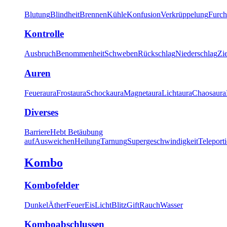
Blutung
Blindheit
Brennen
Kühle
Konfusion
Verkrüppelung
Furch
Kontrolle
Ausbruch
Benommenheit
Schweben
Rückschlag
Niederschlag
Zi
Auren
Feueraura
Frostaura
Schockaura
Magnetaura
Lichtaura
Chaosaura
Diverses
Barriere
Hebt Betäubung
auf
Ausweichen
Heilung
Tarnung
Supergeschwindigkeit
Teleport
Kombo
Kombofelder
Dunkel
Äther
Feuer
Eis
Licht
Blitz
Gift
Rauch
Wasser
Komboabschlussen