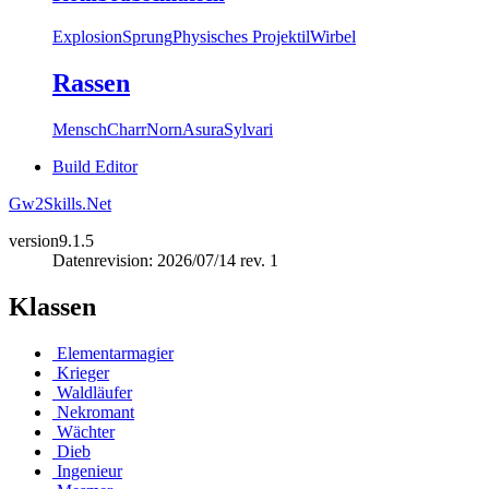
Explosion
Sprung
Physisches Projektil
Wirbel
Rassen
Mensch
Charr
Norn
Asura
Sylvari
Build Editor
Gw2Skills.Net
version
9.1.5
Datenrevision: 2026/07/14 rev. 1
Klassen
Elementarmagier
Krieger
Waldläufer
Nekromant
Wächter
Dieb
Ingenieur