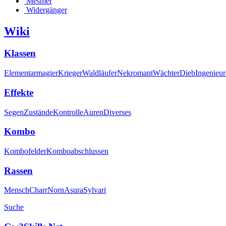
Mesmer
Widergänger
Wiki
Klassen
Elementarmagier
Krieger
Waldläufer
Nekromant
Wächter
Dieb
Ingenieur
Effekte
Segen
Zustände
Kontrolle
Auren
Diverses
Kombo
Kombofelder
Komboabschlussen
Rassen
Mensch
Charr
Norn
Asura
Sylvari
Suche