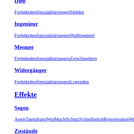
Dieb
Fertigkeiten
Spezialisierungen
Stehlen
Ingenieur
Fertigkeiten
Spezialisierungen
Waffengürtel
Mesmer
Fertigkeiten
Spezialisierungen
Zerschmettern
Widergänger
Fertigkeiten
Spezialisierungen
Legenden
Effekte
Segen
Aegis
Tatendrang
Wut
Macht
Schutz
Schnelligkeit
Regeneration
Wi
Zustände