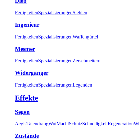
Dieb
Fertigkeiten
Spezialisierungen
Stehlen
Ingenieur
Fertigkeiten
Spezialisierungen
Waffengürtel
Mesmer
Fertigkeiten
Spezialisierungen
Zerschmettern
Widergänger
Fertigkeiten
Spezialisierungen
Legenden
Effekte
Segen
Aegis
Tatendrang
Wut
Macht
Schutz
Schnelligkeit
Regeneration
Wi
Zustände