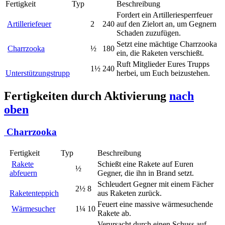
Fertigkeit
Typ
Beschreibung
Fordert ein Artilleriesperrfeuer
Artilleriefeuer
2
240
auf den Zielort an, um Gegnern
Schaden zuzufügen.
Setzt eine mächtige Charrzooka
Charrzooka
½
180
ein, die Raketen verschießt.
Ruft Mitglieder Eures Trupps
1½
240
Unterstützungstrupp
herbei, um Euch beizustehen.
Fertigkeiten durch Aktivierung
nach
oben
Charrzooka
Fertigkeit
Typ
Beschreibung
Rakete
Schießt eine Rakete auf Euren
½
abfeuern
Gegner, die ihn in Brand setzt.
Schleudert Gegner mit einem Fächer
2½
8
Raketenteppich
aus Raketen zurück.
Feuert eine massive wärmesuchende
Wärmesucher
1¼
10
Rakete ab.
Verursacht durch einen Schuss auf