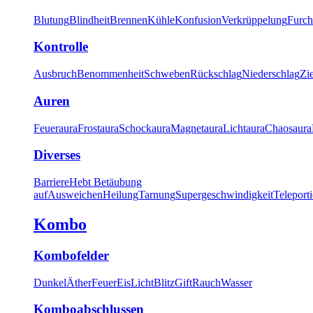
Blutung
Blindheit
Brennen
Kühle
Konfusion
Verkrüppelung
Furch
Kontrolle
Ausbruch
Benommenheit
Schweben
Rückschlag
Niederschlag
Zi
Auren
Feueraura
Frostaura
Schockaura
Magnetaura
Lichtaura
Chaosaura
Diverses
Barriere
Hebt Betäubung
auf
Ausweichen
Heilung
Tarnung
Supergeschwindigkeit
Teleport
Kombo
Kombofelder
Dunkel
Äther
Feuer
Eis
Licht
Blitz
Gift
Rauch
Wasser
Komboabschlussen