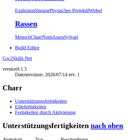
Explosion
Sprung
Physisches Projektil
Wirbel
Rassen
Mensch
Charr
Norn
Asura
Sylvari
Build Editor
Gw2Skills.Net
version
9.1.5
Datenrevision: 2026/07/14 rev. 1
Charr
Unterstützungsfertigkeiten
Elitefertigkeiten
Fertigkeiten durch Aktivierung
Unterstützungsfertigkeiten
nach oben
Fertigkeit
Typ
Beschreibung