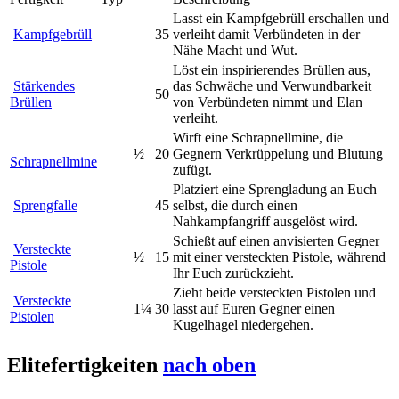
Lasst ein Kampfgebrüll erschallen und
Kampfgebrüll
35
verleiht damit Verbündeten in der
Nähe Macht und Wut.
Löst ein inspirierendes Brüllen aus,
Stärkendes
das Schwäche und Verwundbarkeit
50
Brüllen
von Verbündeten nimmt und Elan
verleiht.
Wirft eine Schrapnellmine, die
½
20
Gegnern Verkrüppelung und Blutung
Schrapnellmine
zufügt.
Platziert eine Sprengladung an Euch
Sprengfalle
45
selbst, die durch einen
Nahkampfangriff ausgelöst wird.
Schießt auf einen anvisierten Gegner
Versteckte
½
15
mit einer versteckten Pistole, während
Pistole
Ihr Euch zurückzieht.
Zieht beide versteckten Pistolen und
Versteckte
1¼
30
lasst auf Euren Gegner einen
Pistolen
Kugelhagel niedergehen.
Elitefertigkeiten
nach oben