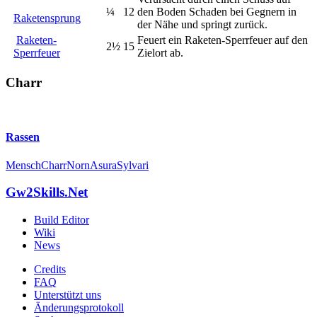
¼
12
den Boden Schaden bei Gegnern in
Raketensprung
der Nähe und springt zurück.
Raketen-
Feuert ein Raketen-Sperrfeuer auf den
2½
15
Sperrfeuer
Zielort ab.
Charr
Rassen
Mensch
Charr
Norn
Asura
Sylvari
Gw2Skills.Net
Build Editor
Wiki
News
Credits
FAQ
Unterstützt uns
Änderungsprotokoll