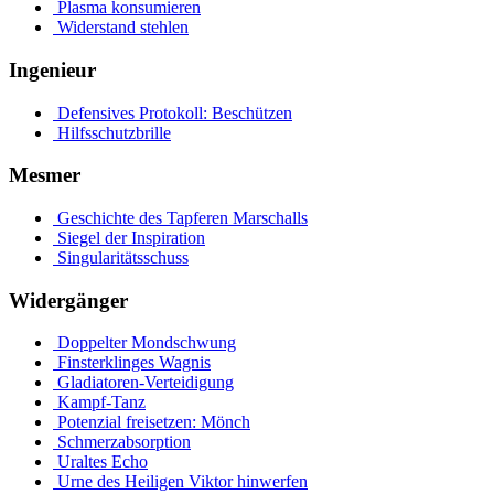
Plasma konsumieren
Widerstand stehlen
Ingenieur
Defensives Protokoll: Beschützen
Hilfsschutzbrille
Mesmer
Geschichte des Tapferen Marschalls
Siegel der Inspiration
Singularitätsschuss
Widergänger
Doppelter Mondschwung
Finsterklinges Wagnis
Gladiatoren-Verteidigung
Kampf-Tanz
Potenzial freisetzen: Mönch
Schmerzabsorption
Uraltes Echo
Urne des Heiligen Viktor hinwerfen