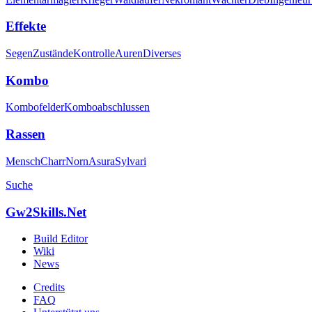
Effekte
Segen
Zustände
Kontrolle
Auren
Diverses
Kombo
Kombofelder
Komboabschlussen
Rassen
Mensch
Charr
Norn
Asura
Sylvari
Suche
Gw2Skills.Net
Build Editor
Wiki
News
Credits
FAQ