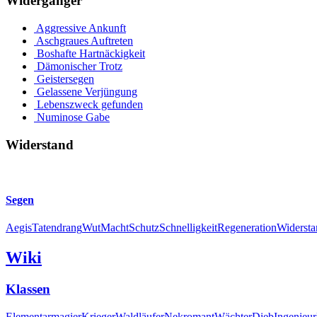
Widergänger
Aggressive Ankunft
Aschgraues Auftreten
Boshafte Hartnäckigkeit
Dämonischer Trotz
Geistersegen
Gelassene Verjüngung
Lebenszweck gefunden
Numinose Gabe
Widerstand
Segen
Aegis
Tatendrang
Wut
Macht
Schutz
Schnelligkeit
Regeneration
Widersta
Wiki
Klassen
Elementarmagier
Krieger
Waldläufer
Nekromant
Wächter
Dieb
Ingenieur