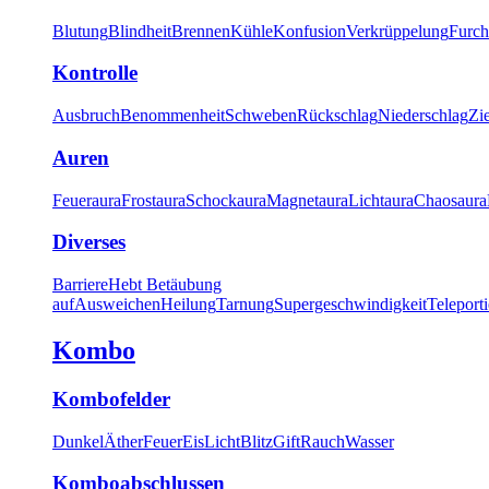
Blutung
Blindheit
Brennen
Kühle
Konfusion
Verkrüppelung
Furch
Kontrolle
Ausbruch
Benommenheit
Schweben
Rückschlag
Niederschlag
Zi
Auren
Feueraura
Frostaura
Schockaura
Magnetaura
Lichtaura
Chaosaura
Diverses
Barriere
Hebt Betäubung
auf
Ausweichen
Heilung
Tarnung
Supergeschwindigkeit
Teleport
Kombo
Kombofelder
Dunkel
Äther
Feuer
Eis
Licht
Blitz
Gift
Rauch
Wasser
Komboabschlussen