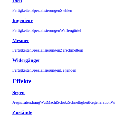
Dieb
Fertigkeiten
Spezialisierungen
Stehlen
Ingenieur
Fertigkeiten
Spezialisierungen
Waffengürtel
Mesmer
Fertigkeiten
Spezialisierungen
Zerschmettern
Widergänger
Fertigkeiten
Spezialisierungen
Legenden
Effekte
Segen
Aegis
Tatendrang
Wut
Macht
Schutz
Schnelligkeit
Regeneration
Wi
Zustände