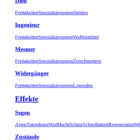
Dieb
Fertigkeiten
Spezialisierungen
Stehlen
Ingenieur
Fertigkeiten
Spezialisierungen
Waffengürtel
Mesmer
Fertigkeiten
Spezialisierungen
Zerschmettern
Widergänger
Fertigkeiten
Spezialisierungen
Legenden
Effekte
Segen
Aegis
Tatendrang
Wut
Macht
Schutz
Schnelligkeit
Regeneration
Wi
Zustände