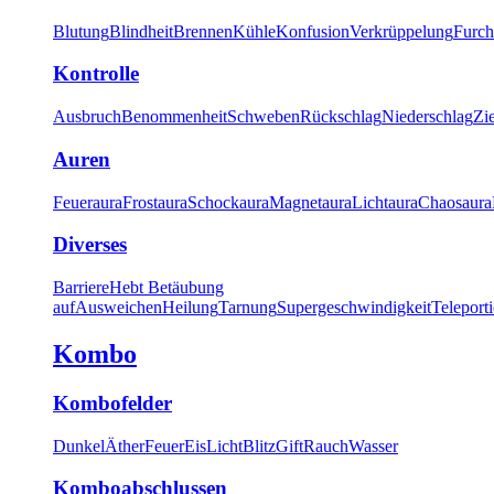
Blutung
Blindheit
Brennen
Kühle
Konfusion
Verkrüppelung
Furch
Kontrolle
Ausbruch
Benommenheit
Schweben
Rückschlag
Niederschlag
Zi
Auren
Feueraura
Frostaura
Schockaura
Magnetaura
Lichtaura
Chaosaura
Diverses
Barriere
Hebt Betäubung
auf
Ausweichen
Heilung
Tarnung
Supergeschwindigkeit
Teleport
Kombo
Kombofelder
Dunkel
Äther
Feuer
Eis
Licht
Blitz
Gift
Rauch
Wasser
Komboabschlussen