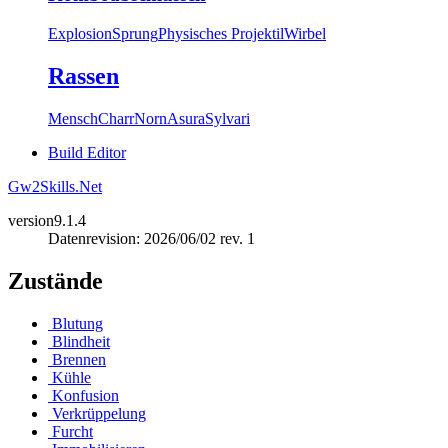
Explosion
Sprung
Physisches Projektil
Wirbel
Rassen
Mensch
Charr
Norn
Asura
Sylvari
Build Editor
Gw2Skills.Net
version
9.1.4
Datenrevision: 2026/06/02 rev. 1
Zustände
Blutung
Blindheit
Brennen
Kühle
Konfusion
Verkrüppelung
Furcht