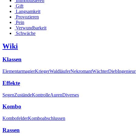
Immobilisieren
Gift
Langsamkeit
Provozieren
Pein
Verwundbarkeit
Schwäche
Wiki
Klassen
Elementarmagier
Krieger
Waldläufer
Nekromant
Wächter
Dieb
Ingenieur
Effekte
Segen
Zustände
Kontrolle
Auren
Diverses
Kombo
Kombofelder
Komboabschlussen
Rassen