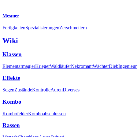
Mesmer
Fertigkeiten
Spezialisierungen
Zerschmettern
Wiki
Klassen
Elementarmagier
Krieger
Waldläufer
Nekromant
Wächter
Dieb
Ingenieur
Effekte
Segen
Zustände
Kontrolle
Auren
Diverses
Kombo
Kombofelder
Komboabschlussen
Rassen