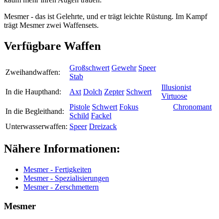
Mesmer - das ist Gelehrte, und er trägt leichte Rüstung. Im Kampf
trägt Mesmer zwei Waffensets.
Verfügbare Waffen
Großschwert
Gewehr
Speer
Zweihandwaffen:
Stab
Illusionist
In die Haupthand:
Axt
Dolch
Zepter
Schwert
Virtuose
Pistole
Schwert
Fokus
Chronomant
In die Begleithand:
Schild
Fackel
Unterwasserwaffen:
Speer
Dreizack
Nähere Informationen:
Mesmer - Fertigkeiten
Mesmer - Spezialisierungen
Mesmer - Zerschmettern
Mesmer