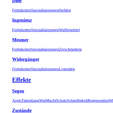
Dieb
Fertigkeiten
Spezialisierungen
Stehlen
Ingenieur
Fertigkeiten
Spezialisierungen
Waffengürtel
Mesmer
Fertigkeiten
Spezialisierungen
Zerschmettern
Widergänger
Fertigkeiten
Spezialisierungen
Legenden
Effekte
Segen
Aegis
Tatendrang
Wut
Macht
Schutz
Schnelligkeit
Regeneration
Wi
Zustände