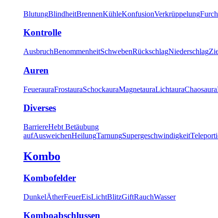
Blutung
Blindheit
Brennen
Kühle
Konfusion
Verkrüppelung
Furch
Kontrolle
Ausbruch
Benommenheit
Schweben
Rückschlag
Niederschlag
Zi
Auren
Feueraura
Frostaura
Schockaura
Magnetaura
Lichtaura
Chaosaura
Diverses
Barriere
Hebt Betäubung
auf
Ausweichen
Heilung
Tarnung
Supergeschwindigkeit
Teleport
Kombo
Kombofelder
Dunkel
Äther
Feuer
Eis
Licht
Blitz
Gift
Rauch
Wasser
Komboabschlussen