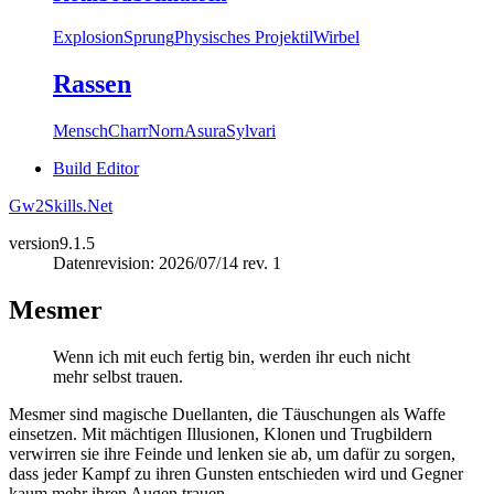
Explosion
Sprung
Physisches Projektil
Wirbel
Rassen
Mensch
Charr
Norn
Asura
Sylvari
Build Editor
Gw2Skills.Net
version
9.1.5
Datenrevision: 2026/07/14 rev. 1
Mesmer
Wenn ich mit euch fertig bin, werden ihr euch nicht
mehr selbst trauen.
Mesmer sind magische Duellanten, die Täuschungen als Waffe
einsetzen. Mit mächtigen Illusionen, Klonen und Trugbildern
verwirren sie ihre Feinde und lenken sie ab, um dafür zu sorgen,
dass jeder Kampf zu ihren Gunsten entschieden wird und Gegner
kaum mehr ihren Augen trauen.