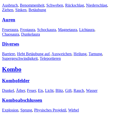
Ausbruch
,
Benommenheit
,
Schweben
,
Rückschlag
,
Niederschlag
,
Ziehen
,
Sinken
,
Betäubung
Auren
Feueraura
,
Frostaura
,
Schockaura
,
Magnetaura
,
Lichtaura
,
Chaosaura
,
Dunkelaura
Diverses
Barriere
,
Hebt Betäubung auf
,
Ausweichen
,
Heilung
,
Tarnung
,
Supergeschwindigkeit
,
Teleportieren
Kombo
Kombofelder
Dunkel
,
Äther
,
Feuer
,
Eis
,
Licht
,
Blitz
,
Gift
,
Rauch
,
Wasser
Komboabschlussen
Explosion
,
Sprung
,
Physisches Projektil
,
Wirbel