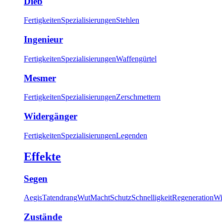
Dieb
Fertigkeiten
Spezialisierungen
Stehlen
Ingenieur
Fertigkeiten
Spezialisierungen
Waffengürtel
Mesmer
Fertigkeiten
Spezialisierungen
Zerschmettern
Widergänger
Fertigkeiten
Spezialisierungen
Legenden
Effekte
Segen
Aegis
Tatendrang
Wut
Macht
Schutz
Schnelligkeit
Regeneration
Wi
Zustände