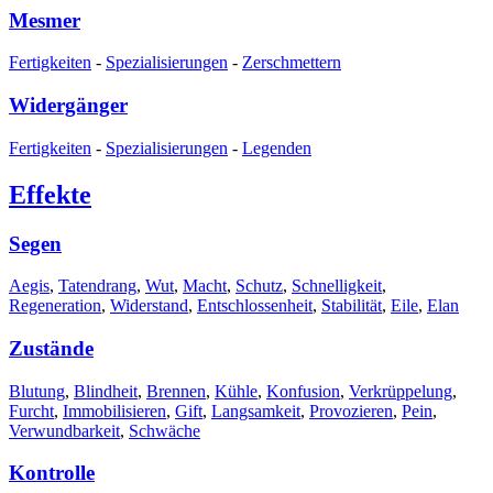
Mesmer
Fertigkeiten
-
Spezialisierungen
-
Zerschmettern
Widergänger
Fertigkeiten
-
Spezialisierungen
-
Legenden
Effekte
Segen
Aegis
,
Tatendrang
,
Wut
,
Macht
,
Schutz
,
Schnelligkeit
,
Regeneration
,
Widerstand
,
Entschlossenheit
,
Stabilität
,
Eile
,
Elan
Zustände
Blutung
,
Blindheit
,
Brennen
,
Kühle
,
Konfusion
,
Verkrüppelung
,
Furcht
,
Immobilisieren
,
Gift
,
Langsamkeit
,
Provozieren
,
Pein
,
Verwundbarkeit
,
Schwäche
Kontrolle