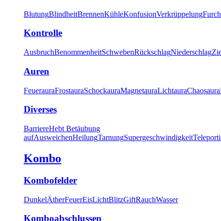
Blutung
Blindheit
Brennen
Kühle
Konfusion
Verkrüppelung
Furch
Kontrolle
Ausbruch
Benommenheit
Schweben
Rückschlag
Niederschlag
Zi
Auren
Feueraura
Frostaura
Schockaura
Magnetaura
Lichtaura
Chaosaura
Diverses
Barriere
Hebt Betäubung
auf
Ausweichen
Heilung
Tarnung
Supergeschwindigkeit
Teleport
Kombo
Kombofelder
Dunkel
Äther
Feuer
Eis
Licht
Blitz
Gift
Rauch
Wasser
Komboabschlussen