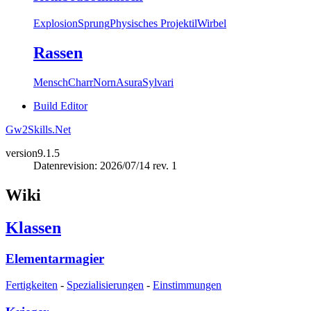
Explosion
Sprung
Physisches Projektil
Wirbel
Rassen
Mensch
Charr
Norn
Asura
Sylvari
Build Editor
Gw2Skills.Net
version
9.1.5
Datenrevision: 2026/07/14 rev. 1
Wiki
Klassen
Elementarmagier
Fertigkeiten
-
Spezialisierungen
-
Einstimmungen