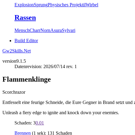
Explosion
Sprung
Physisches Projektil
Wirbel
Rassen
Mensch
Charr
Norn
Asura
Sylvari
Build Editor
Gw2Skills.Net
version
9.1.5
Datenrevision: 2026/07/14 rev. 1
Flammenklinge
Scorchrazor
Entfesselt eine feurige Schneide, die Eure Gegner in Brand setzt und
Unleash a fiery edge to ignite and knock down your enemies.
Schaden: 3
0.01
Brennen
(1 sek): 131 Schaden