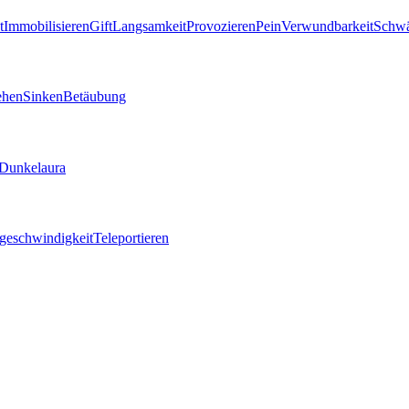
t
Immobilisieren
Gift
Langsamkeit
Provozieren
Pein
Verwundbarkeit
Schw
ehen
Sinken
Betäubung
Dunkelaura
geschwindigkeit
Teleportieren