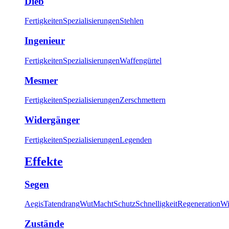
Dieb
Fertigkeiten
Spezialisierungen
Stehlen
Ingenieur
Fertigkeiten
Spezialisierungen
Waffengürtel
Mesmer
Fertigkeiten
Spezialisierungen
Zerschmettern
Widergänger
Fertigkeiten
Spezialisierungen
Legenden
Effekte
Segen
Aegis
Tatendrang
Wut
Macht
Schutz
Schnelligkeit
Regeneration
Wi
Zustände