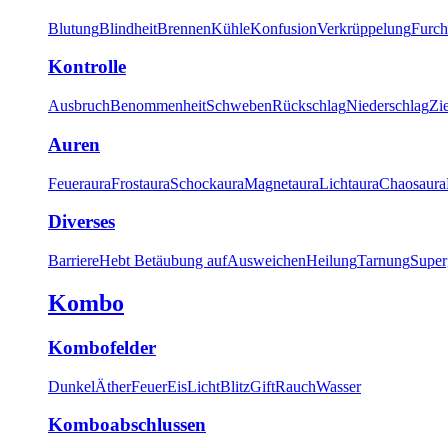
Blutung
Blindheit
Brennen
Kühle
Konfusion
Verkrüppelung
Furch
Kontrolle
Ausbruch
Benommenheit
Schweben
Rückschlag
Niederschlag
Zi
Auren
Feueraura
Frostaura
Schockaura
Magnetaura
Lichtaura
Chaosaura
Diverses
Barriere
Hebt Betäubung auf
Ausweichen
Heilung
Tarnung
Super
Kombo
Kombofelder
Dunkel
Äther
Feuer
Eis
Licht
Blitz
Gift
Rauch
Wasser
Komboabschlussen