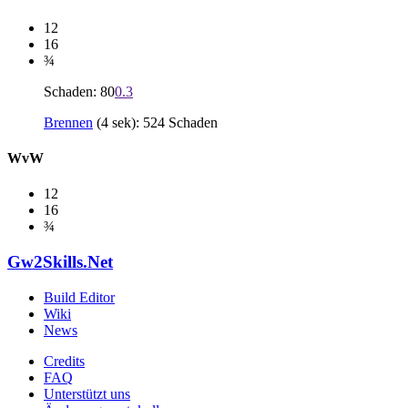
12
16
¾
Schaden: 80
0.3
Brennen
(4 sek): 524 Schaden
WvW
12
16
¾
Gw2Skills.Net
Build Editor
Wiki
News
Credits
FAQ
Unterstützt uns