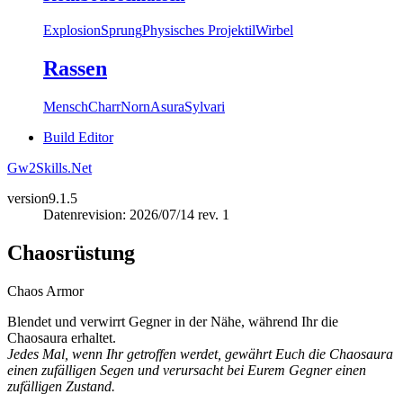
Explosion
Sprung
Physisches Projektil
Wirbel
Rassen
Mensch
Charr
Norn
Asura
Sylvari
Build Editor
Gw2Skills.Net
version
9.1.5
Datenrevision: 2026/07/14 rev. 1
Chaosrüstung
Chaos Armor
Blendet und verwirrt Gegner in der Nähe, während Ihr die
Chaosaura erhaltet.
Jedes Mal, wenn Ihr getroffen werdet, gewährt Euch die Chaosaura
einen zufälligen Segen und verursacht bei Eurem Gegner einen
zufälligen Zustand.