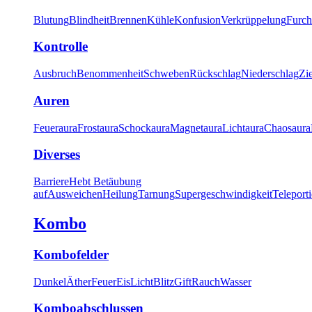
Blutung
Blindheit
Brennen
Kühle
Konfusion
Verkrüppelung
Furch
Kontrolle
Ausbruch
Benommenheit
Schweben
Rückschlag
Niederschlag
Zi
Auren
Feueraura
Frostaura
Schockaura
Magnetaura
Lichtaura
Chaosaura
Diverses
Barriere
Hebt Betäubung
auf
Ausweichen
Heilung
Tarnung
Supergeschwindigkeit
Teleport
Kombo
Kombofelder
Dunkel
Äther
Feuer
Eis
Licht
Blitz
Gift
Rauch
Wasser
Komboabschlussen