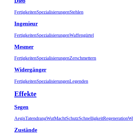
Dieb
Fertigkeiten
Spezialisierungen
Stehlen
Ingenieur
Fertigkeiten
Spezialisierungen
Waffengürtel
Mesmer
Fertigkeiten
Spezialisierungen
Zerschmettern
Widergänger
Fertigkeiten
Spezialisierungen
Legenden
Effekte
Segen
Aegis
Tatendrang
Wut
Macht
Schutz
Schnelligkeit
Regeneration
Wi
Zustände