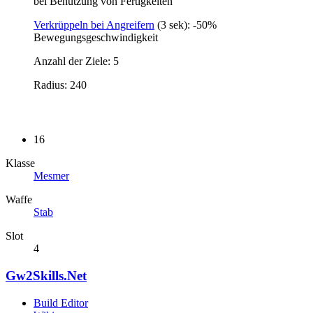
bei Benutzung von Fertigkeiten
Verkrüppeln bei Angreifern
(3 sek): -50%
Bewegungsgeschwindigkeit
Anzahl der Ziele: 5
Radius: 240
16
Klasse
Mesmer
Waffe
Stab
Slot
4
Gw2Skills.Net
Build Editor