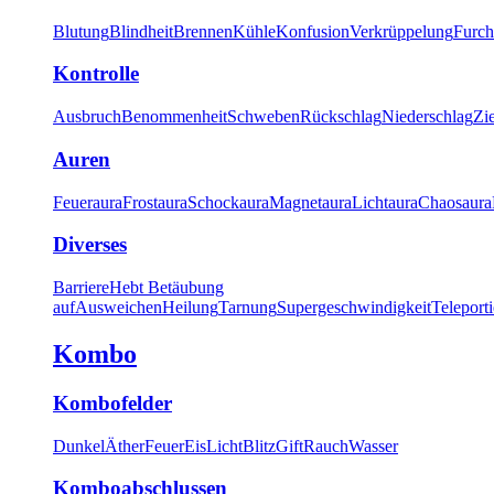
Blutung
Blindheit
Brennen
Kühle
Konfusion
Verkrüppelung
Furch
Kontrolle
Ausbruch
Benommenheit
Schweben
Rückschlag
Niederschlag
Zi
Auren
Feueraura
Frostaura
Schockaura
Magnetaura
Lichtaura
Chaosaura
Diverses
Barriere
Hebt Betäubung
auf
Ausweichen
Heilung
Tarnung
Supergeschwindigkeit
Teleport
Kombo
Kombofelder
Dunkel
Äther
Feuer
Eis
Licht
Blitz
Gift
Rauch
Wasser
Komboabschlussen