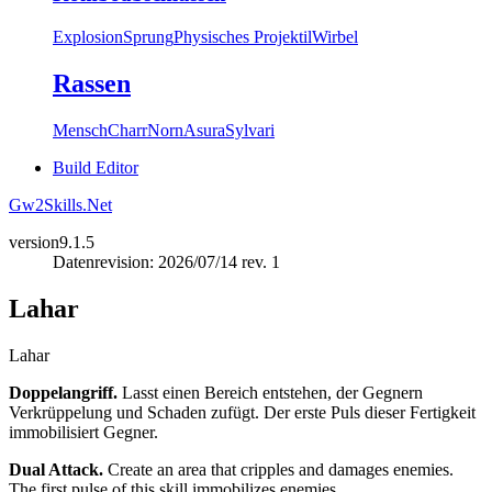
Explosion
Sprung
Physisches Projektil
Wirbel
Rassen
Mensch
Charr
Norn
Asura
Sylvari
Build Editor
Gw2Skills.Net
version
9.1.5
Datenrevision: 2026/07/14 rev. 1
Lahar
Lahar
Doppelangriff.
Lasst einen Bereich entstehen, der Gegnern
Verkrüppelung und Schaden zufügt. Der erste Puls dieser Fertigkeit
immobilisiert Gegner.
Dual Attack.
Create an area that cripples and damages enemies.
The first pulse of this skill immobilizes enemies.