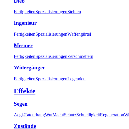
Dieb
Fertigkeiten
Spezialisierungen
Stehlen
Ingenieur
Fertigkeiten
Spezialisierungen
Waffengürtel
Mesmer
Fertigkeiten
Spezialisierungen
Zerschmettern
Widergänger
Fertigkeiten
Spezialisierungen
Legenden
Effekte
Segen
Aegis
Tatendrang
Wut
Macht
Schutz
Schnelligkeit
Regeneration
Wi
Zustände