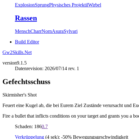
Explosion
Sprung
Physisches Projektil
Wirbel
Rassen
Mensch
Charr
Norn
Asura
Sylvari
Build Editor
Gw2Skills.Net
version
9.1.5
Datenrevision: 2026/07/14 rev. 1
Gefechtsschuss
Skirmisher's Shot
Feuert eine Kugel ab, die bei Eurem Ziel Zustände verursacht und E
Fire a bullet that inflicts conditions on your target and grants you a bo
Schaden: 186
0.7
Verkrüppelung
(4 sek): -50% Bewegungsgeschwindigkeit