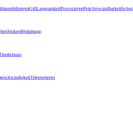
t
Immobilisieren
Gift
Langsamkeit
Provozieren
Pein
Verwundbarkeit
Schw
ehen
Sinken
Betäubung
Dunkelaura
geschwindigkeit
Teleportieren