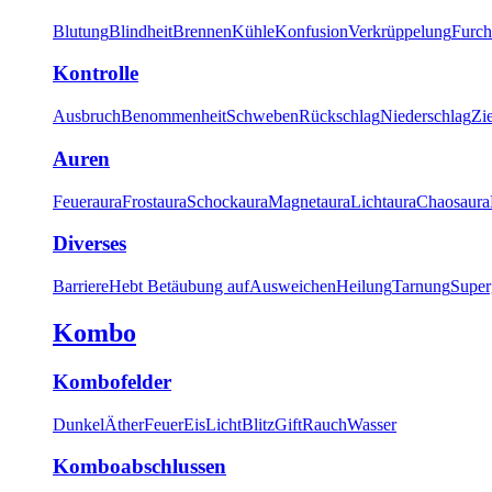
Blutung
Blindheit
Brennen
Kühle
Konfusion
Verkrüppelung
Furch
Kontrolle
Ausbruch
Benommenheit
Schweben
Rückschlag
Niederschlag
Zi
Auren
Feueraura
Frostaura
Schockaura
Magnetaura
Lichtaura
Chaosaura
Diverses
Barriere
Hebt Betäubung auf
Ausweichen
Heilung
Tarnung
Super
Kombo
Kombofelder
Dunkel
Äther
Feuer
Eis
Licht
Blitz
Gift
Rauch
Wasser
Komboabschlussen