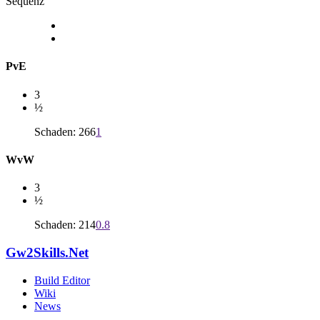
Sequenz
PvE
3
½
Schaden: 266
1
WvW
3
½
Schaden: 214
0.8
Gw2Skills.Net
Build Editor
Wiki
News