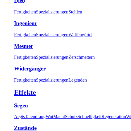
Dieb
Fertigkeiten
Spezialisierungen
Stehlen
Ingenieur
Fertigkeiten
Spezialisierungen
Waffengürtel
Mesmer
Fertigkeiten
Spezialisierungen
Zerschmettern
Widergänger
Fertigkeiten
Spezialisierungen
Legenden
Effekte
Segen
Aegis
Tatendrang
Wut
Macht
Schutz
Schnelligkeit
Regeneration
Wi
Zustände