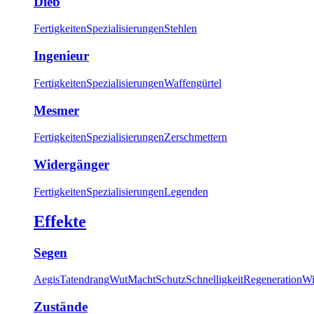
Dieb
Fertigkeiten
Spezialisierungen
Stehlen
Ingenieur
Fertigkeiten
Spezialisierungen
Waffengürtel
Mesmer
Fertigkeiten
Spezialisierungen
Zerschmettern
Widergänger
Fertigkeiten
Spezialisierungen
Legenden
Effekte
Segen
Aegis
Tatendrang
Wut
Macht
Schutz
Schnelligkeit
Regeneration
Wi
Zustände