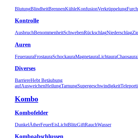
Blutung
Blindheit
Brennen
Kühle
Konfusion
Verkrüppelung
Furch
Kontrolle
Ausbruch
Benommenheit
Schweben
Rückschlag
Niederschlag
Zi
Auren
Feueraura
Frostaura
Schockaura
Magnetaura
Lichtaura
Chaosaura
Diverses
Barriere
Hebt Betäubung
auf
Ausweichen
Heilung
Tarnung
Supergeschwindigkeit
Teleport
Kombo
Kombofelder
Dunkel
Äther
Feuer
Eis
Licht
Blitz
Gift
Rauch
Wasser
Komboabschlussen