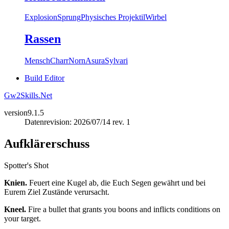
Explosion
Sprung
Physisches Projektil
Wirbel
Rassen
Mensch
Charr
Norn
Asura
Sylvari
Build Editor
Gw2Skills.Net
version
9.1.5
Datenrevision: 2026/07/14 rev. 1
Aufklärerschuss
Spotter's Shot
Knien.
Feuert eine Kugel ab, die Euch Segen gewährt und bei
Eurem Ziel Zustände verursacht.
Kneel.
Fire a bullet that grants you boons and inflicts conditions on
your target.