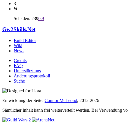
3
¼
Schaden: 239
0.9
Gw2Skills.Net
Build Editor
Wiki
News
Credits
FAQ
Unterstützt uns
Änderungsprotokoll
Suche
Entwicklung der Seite:
Connor McLeoud
, 2012-2026
Sämtlicher Inhalt kann frei weiterverteilt werden. Bei Verwendung von