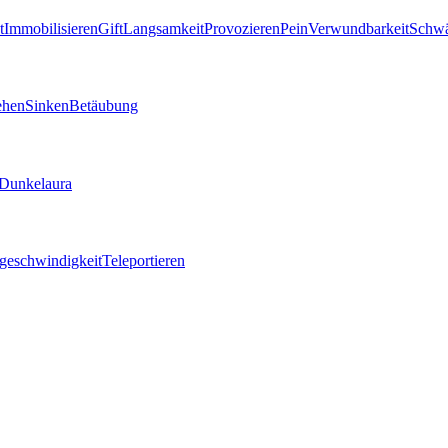
t
Immobilisieren
Gift
Langsamkeit
Provozieren
Pein
Verwundbarkeit
Schw
ehen
Sinken
Betäubung
Dunkelaura
geschwindigkeit
Teleportieren