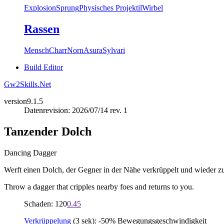
Explosion
Sprung
Physisches Projektil
Wirbel
Rassen
Mensch
Charr
Norn
Asura
Sylvari
Build Editor
Gw2Skills.Net
version
9.1.5
Datenrevision: 2026/07/14 rev. 1
Tanzender Dolch
Dancing Dagger
Werft einen Dolch, der Gegner in der Nähe verkrüppelt und wieder z
Throw a dagger that cripples nearby foes and returns to you.
Schaden: 120
0.45
Verkrüppelung
(3 sek): -50% Bewegungsgeschwindigkeit