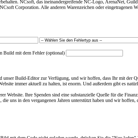
behalten. NCsoft, das ineinandergreifende NC-Logo, ArenaNet, Guild
Csoft Corporation. Alle anderen Warenzeichen oder eingetragenen War
m Build mit dem Fehler (optional)
unser Build-Editor zur Verfügung, und wir hoffen, dass Ihr mit der Qu
bsite immer aktuell zu halten, ist enorm. Und außerdem gibt es natürl
rer Website. Ihre Spenden sind eine substanzielle Quelle für die Finan
 die uns in den vergangenen Jahren unterstützt haben und wir hoffen, d
 Bild mit dem Code nicht geladen wurde, drücken Sie die "Neu laden"-