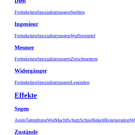
Dieb
Fertigkeiten
Spezialisierungen
Stehlen
Ingenieur
Fertigkeiten
Spezialisierungen
Waffengürtel
Mesmer
Fertigkeiten
Spezialisierungen
Zerschmettern
Widergänger
Fertigkeiten
Spezialisierungen
Legenden
Effekte
Segen
Aegis
Tatendrang
Wut
Macht
Schutz
Schnelligkeit
Regeneration
Wi
Zustände