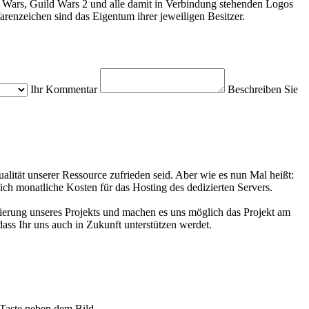
 Wars, Guild Wars 2 und alle damit in Verbindung stehenden Logos
enzeichen sind das Eigentum ihrer jeweiligen Besitzer.
Ihr Kommentar
Beschreiben Sie
alität unserer Ressource zufrieden seid. Aber wie es nun Mal heißt:
ich monatliche Kosten für das Hosting des dedizierten Servers.
zierung unseres Projekts und machen es uns möglich das Projekt am
ass Ihr uns auch in Zukunft unterstützen werdet.
Taste neben dem Bild.