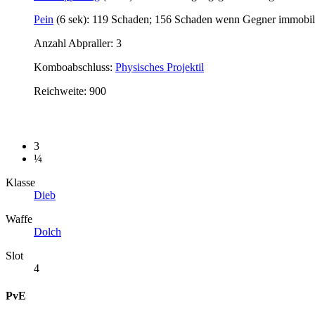
Pein
(6 sek): 119 Schaden; 156 Schaden wenn Gegner immobil
Anzahl Abpraller: 3
Komboabschluss:
Physisches Projektil
Reichweite: 900
3
¼
Klasse
Dieb
Waffe
Dolch
Slot
4
PvE