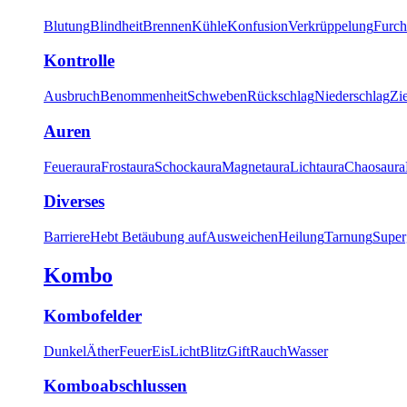
Blutung
Blindheit
Brennen
Kühle
Konfusion
Verkrüppelung
Furch
Kontrolle
Ausbruch
Benommenheit
Schweben
Rückschlag
Niederschlag
Zi
Auren
Feueraura
Frostaura
Schockaura
Magnetaura
Lichtaura
Chaosaura
Diverses
Barriere
Hebt Betäubung auf
Ausweichen
Heilung
Tarnung
Super
Kombo
Kombofelder
Dunkel
Äther
Feuer
Eis
Licht
Blitz
Gift
Rauch
Wasser
Komboabschlussen