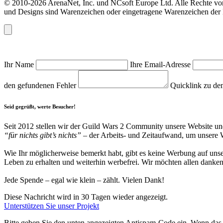
© 2010-2026 ArenaNet, Inc. und NCsoft Europe Ltd. Alle Rechte vor
und Designs sind Warenzeichen oder eingetragene Warenzeichen der N
Ihr Name
Ihre Email-Adresse
den gefundenen Fehler
Quicklink zu de
Seid gegrüßt, werte Besucher!
Seit 2012 stellen wir der Guild Wars 2 Community unsere Website und 
“für nichts gibt’s nichts”
– der Arbeits- und Zeitaufwand, um unsere We
Wie Ihr möglicherweise bemerkt habt, gibt es keine Werbung auf unse
Leben zu erhalten und weiterhin werbefrei. Wir möchten allen danken,
Jede Spende – egal wie klein – zählt. Vielen Dank!
Diese Nachricht wird in 30 Tagen wieder angezeigt.
Unterstützen Sie unser Projekt
Bitte geben Sie den unten angezeigten Antispam-Code ein. Wenn das