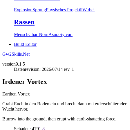
Explosion
Sprung
Physisches Projektil
Wirbel
Rassen
Mensch
Charr
Norn
Asura
Sylvari
Build Editor
Gw2Skills.Net
version
9.1.5
Datenrevision: 2026/07/14 rev. 1
Irdener Vortex
Earthen Vortex
Grabt Euch in den Boden ein und brecht dann mit erderschütternder
Wucht hervor.
Burrow into the ground, then erupt with earth-shattering force.
Schaden: 479
1.8