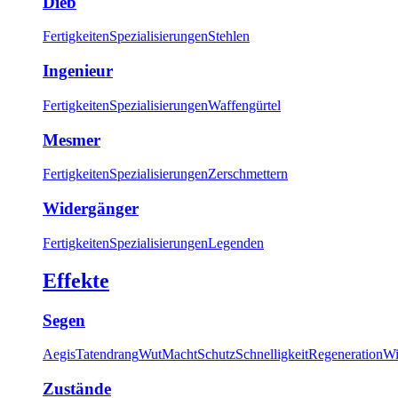
Dieb
Fertigkeiten
Spezialisierungen
Stehlen
Ingenieur
Fertigkeiten
Spezialisierungen
Waffengürtel
Mesmer
Fertigkeiten
Spezialisierungen
Zerschmettern
Widergänger
Fertigkeiten
Spezialisierungen
Legenden
Effekte
Segen
Aegis
Tatendrang
Wut
Macht
Schutz
Schnelligkeit
Regeneration
Wi
Zustände