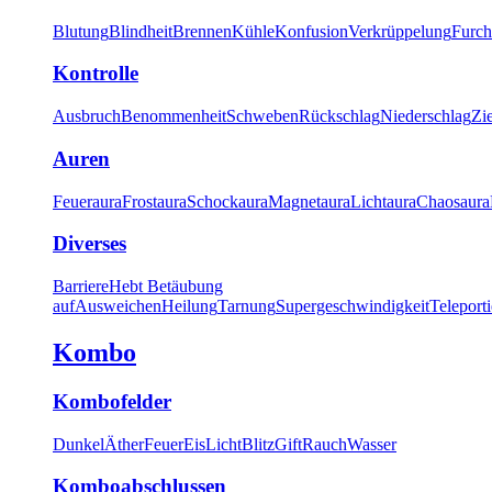
Blutung
Blindheit
Brennen
Kühle
Konfusion
Verkrüppelung
Furch
Kontrolle
Ausbruch
Benommenheit
Schweben
Rückschlag
Niederschlag
Zi
Auren
Feueraura
Frostaura
Schockaura
Magnetaura
Lichtaura
Chaosaura
Diverses
Barriere
Hebt Betäubung
auf
Ausweichen
Heilung
Tarnung
Supergeschwindigkeit
Teleport
Kombo
Kombofelder
Dunkel
Äther
Feuer
Eis
Licht
Blitz
Gift
Rauch
Wasser
Komboabschlussen