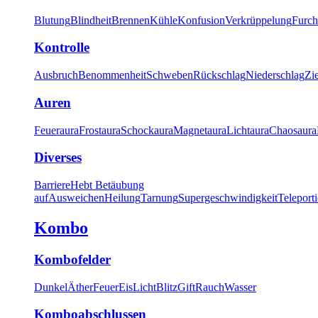
Blutung
Blindheit
Brennen
Kühle
Konfusion
Verkrüppelung
Furch
Kontrolle
Ausbruch
Benommenheit
Schweben
Rückschlag
Niederschlag
Zi
Auren
Feueraura
Frostaura
Schockaura
Magnetaura
Lichtaura
Chaosaura
Diverses
Barriere
Hebt Betäubung
auf
Ausweichen
Heilung
Tarnung
Supergeschwindigkeit
Teleport
Kombo
Kombofelder
Dunkel
Äther
Feuer
Eis
Licht
Blitz
Gift
Rauch
Wasser
Komboabschlussen