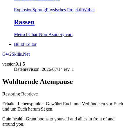
Explosion
Sprung
Physisches Projektil
Wirbel
Rassen
Mensch
Charr
Norn
Asura
Sylvari
Build Editor
Gw2Skills.Net
version
9.1.5
Datenrevision: 2026/07/14 rev. 1
Wohltuende Atempause
Restoring Reprieve
Erhaltet Lebenspunkte. Gewährt Euch und Verbündeten vor Euch
und um Euch herum Segen.
Gain health. Grant boons to yourself and allies in front of and
around you.