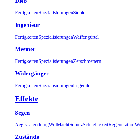
Dieb
Fertigkeiten
Spezialisierungen
Stehlen
Ingenieur
Fertigkeiten
Spezialisierungen
Waffengürtel
Mesmer
Fertigkeiten
Spezialisierungen
Zerschmettern
Widergänger
Fertigkeiten
Spezialisierungen
Legenden
Effekte
Segen
Aegis
Tatendrang
Wut
Macht
Schutz
Schnelligkeit
Regeneration
Wi
Zustände