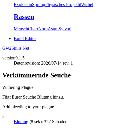
Explosion
Sprung
Physisches Projektil
Wirbel
Rassen
Mensch
Charr
Norn
Asura
Sylvari
Build Editor
Gw2Skills.Net
version
9.1.5
Datenrevision: 2026/07/14 rev. 1
Verkümmernde Seuche
Withering Plague
Fügt Eurer Seuche Blutung hinzu.
Add bleeding to your plague.
2
Blutung
(8 sek): 352 Schaden