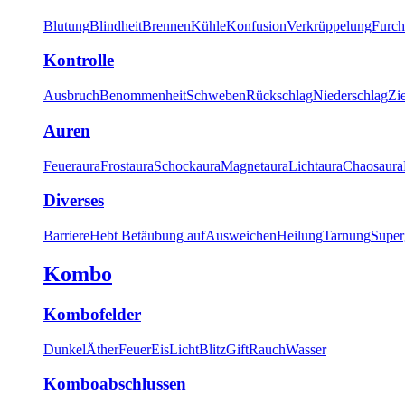
Blutung
Blindheit
Brennen
Kühle
Konfusion
Verkrüppelung
Furch
Kontrolle
Ausbruch
Benommenheit
Schweben
Rückschlag
Niederschlag
Zi
Auren
Feueraura
Frostaura
Schockaura
Magnetaura
Lichtaura
Chaosaura
Diverses
Barriere
Hebt Betäubung auf
Ausweichen
Heilung
Tarnung
Super
Kombo
Kombofelder
Dunkel
Äther
Feuer
Eis
Licht
Blitz
Gift
Rauch
Wasser
Komboabschlussen