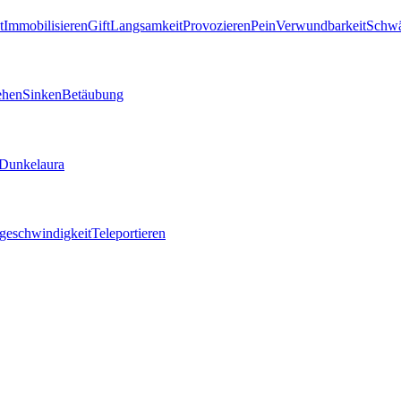
t
Immobilisieren
Gift
Langsamkeit
Provozieren
Pein
Verwundbarkeit
Schw
ehen
Sinken
Betäubung
Dunkelaura
geschwindigkeit
Teleportieren