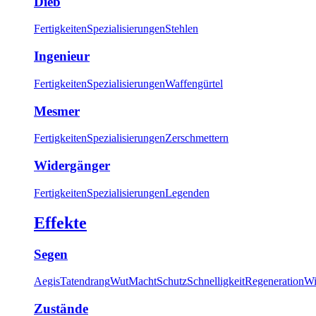
Dieb
Fertigkeiten
Spezialisierungen
Stehlen
Ingenieur
Fertigkeiten
Spezialisierungen
Waffengürtel
Mesmer
Fertigkeiten
Spezialisierungen
Zerschmettern
Widergänger
Fertigkeiten
Spezialisierungen
Legenden
Effekte
Segen
Aegis
Tatendrang
Wut
Macht
Schutz
Schnelligkeit
Regeneration
Wi
Zustände