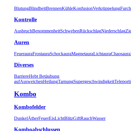
Blutung
Blindheit
Brennen
Kühle
Konfusion
Verkrüppelung
Furch
Kontrolle
Ausbruch
Benommenheit
Schweben
Rückschlag
Niederschlag
Zi
Auren
Feueraura
Frostaura
Schockaura
Magnetaura
Lichtaura
Chaosaura
Diverses
Barriere
Hebt Betäubung
auf
Ausweichen
Heilung
Tarnung
Supergeschwindigkeit
Teleport
Kombo
Kombofelder
Dunkel
Äther
Feuer
Eis
Licht
Blitz
Gift
Rauch
Wasser
Komboabschlussen