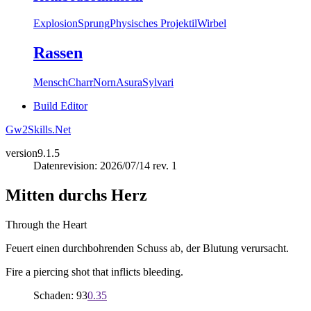
Explosion
Sprung
Physisches Projektil
Wirbel
Rassen
Mensch
Charr
Norn
Asura
Sylvari
Build Editor
Gw2Skills.Net
version
9.1.5
Datenrevision: 2026/07/14 rev. 1
Mitten durchs Herz
Through the Heart
Feuert einen durchbohrenden Schuss ab, der Blutung verursacht.
Fire a piercing shot that inflicts bleeding.
Schaden: 93
0.35