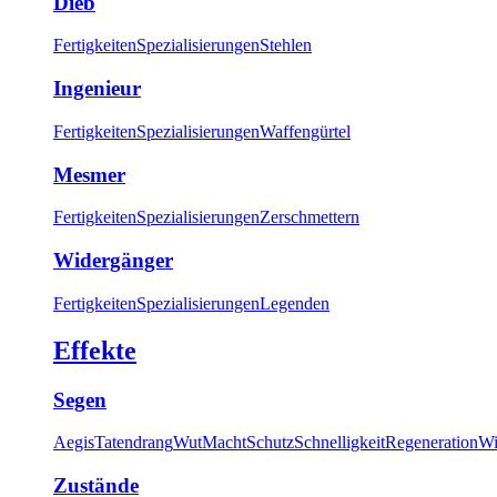
Dieb
Fertigkeiten
Spezialisierungen
Stehlen
Ingenieur
Fertigkeiten
Spezialisierungen
Waffengürtel
Mesmer
Fertigkeiten
Spezialisierungen
Zerschmettern
Widergänger
Fertigkeiten
Spezialisierungen
Legenden
Effekte
Segen
Aegis
Tatendrang
Wut
Macht
Schutz
Schnelligkeit
Regeneration
Wi
Zustände