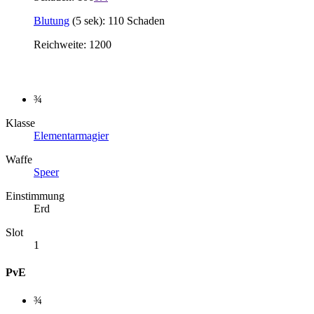
Blutung
(5 sek): 110 Schaden
Reichweite: 1200
¾
Klasse
Elementarmagier
Waffe
Speer
Einstimmung
Erd
Slot
1
PvE
¾