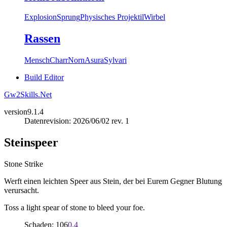
Explosion
Sprung
Physisches Projektil
Wirbel
Rassen
Mensch
Charr
Norn
Asura
Sylvari
Build Editor
Gw2Skills.Net
version
9.1.4
Datenrevision: 2026/06/02 rev. 1
Steinspeer
Stone Strike
Werft einen leichten Speer aus Stein, der bei Eurem Gegner Blutung
verursacht.
Toss a light spear of stone to bleed your foe.
Schaden: 106
0.4