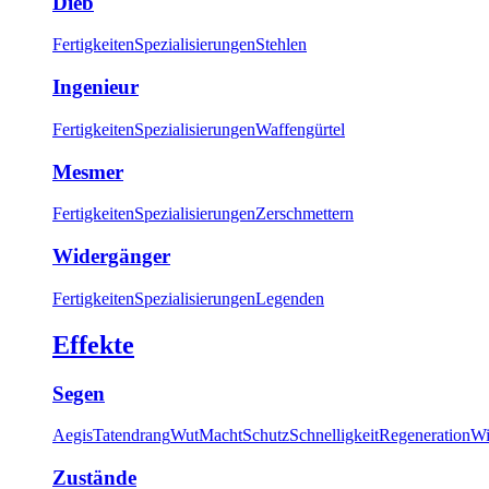
Dieb
Fertigkeiten
Spezialisierungen
Stehlen
Ingenieur
Fertigkeiten
Spezialisierungen
Waffengürtel
Mesmer
Fertigkeiten
Spezialisierungen
Zerschmettern
Widergänger
Fertigkeiten
Spezialisierungen
Legenden
Effekte
Segen
Aegis
Tatendrang
Wut
Macht
Schutz
Schnelligkeit
Regeneration
Wi
Zustände