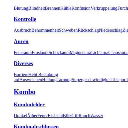
Blutung
Blindheit
Brennen
Kühle
Konfusion
Verkrüppelung
Furch
Kontrolle
Ausbruch
Benommenheit
Schweben
Rückschlag
Niederschlag
Zi
Auren
Feueraura
Frostaura
Schockaura
Magnetaura
Lichtaura
Chaosaura
Diverses
Barriere
Hebt Betäubung
auf
Ausweichen
Heilung
Tarnung
Supergeschwindigkeit
Teleport
Kombo
Kombofelder
Dunkel
Äther
Feuer
Eis
Licht
Blitz
Gift
Rauch
Wasser
Komboabschlussen