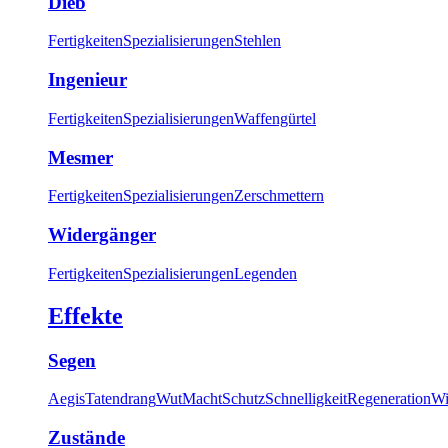
Dieb
Fertigkeiten
Spezialisierungen
Stehlen
Ingenieur
Fertigkeiten
Spezialisierungen
Waffengürtel
Mesmer
Fertigkeiten
Spezialisierungen
Zerschmettern
Widergänger
Fertigkeiten
Spezialisierungen
Legenden
Effekte
Segen
Aegis
Tatendrang
Wut
Macht
Schutz
Schnelligkeit
Regeneration
Wi
Zustände