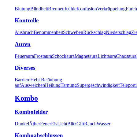
Blutung
Blindheit
Brennen
Kühle
Konfusion
Verkrüppelung
Furch
Kontrolle
Ausbruch
Benommenheit
Schweben
Rückschlag
Niederschlag
Zi
Auren
Feueraura
Frostaura
Schockaura
Magnetaura
Lichtaura
Chaosaura
Diverses
Barriere
Hebt Betäubung
auf
Ausweichen
Heilung
Tarnung
Supergeschwindigkeit
Teleport
Kombo
Kombofelder
Dunkel
Äther
Feuer
Eis
Licht
Blitz
Gift
Rauch
Wasser
Komboabschlussen