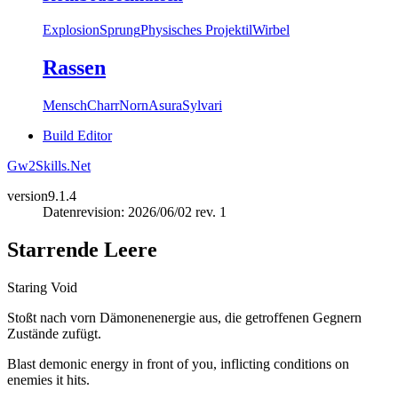
Explosion
Sprung
Physisches Projektil
Wirbel
Rassen
Mensch
Charr
Norn
Asura
Sylvari
Build Editor
Gw2Skills.Net
version
9.1.4
Datenrevision: 2026/06/02 rev. 1
Starrende Leere
Staring Void
Stoßt nach vorn Dämonenenergie aus, die getroffenen Gegnern
Zustände zufügt.
Blast demonic energy in front of you, inflicting conditions on
enemies it hits.