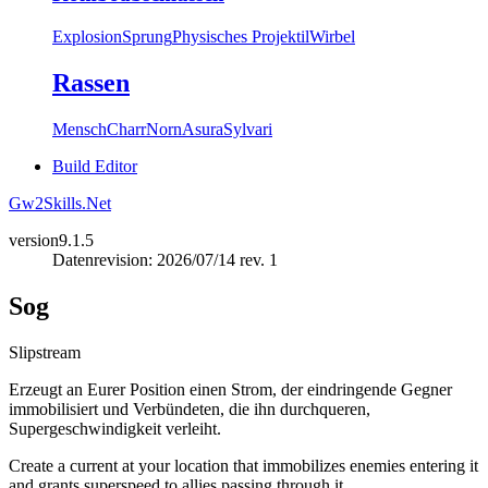
Explosion
Sprung
Physisches Projektil
Wirbel
Rassen
Mensch
Charr
Norn
Asura
Sylvari
Build Editor
Gw2Skills.Net
version
9.1.5
Datenrevision: 2026/07/14 rev. 1
Sog
Slipstream
Erzeugt an Eurer Position einen Strom, der eindringende Gegner
immobilisiert und Verbündeten, die ihn durchqueren,
Supergeschwindigkeit verleiht.
Create a current at your location that immobilizes enemies entering it
and grants superspeed to allies passing through it.