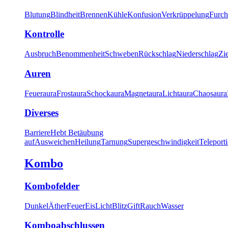
Blutung
Blindheit
Brennen
Kühle
Konfusion
Verkrüppelung
Furch
Kontrolle
Ausbruch
Benommenheit
Schweben
Rückschlag
Niederschlag
Zi
Auren
Feueraura
Frostaura
Schockaura
Magnetaura
Lichtaura
Chaosaura
Diverses
Barriere
Hebt Betäubung
auf
Ausweichen
Heilung
Tarnung
Supergeschwindigkeit
Teleport
Kombo
Kombofelder
Dunkel
Äther
Feuer
Eis
Licht
Blitz
Gift
Rauch
Wasser
Komboabschlussen