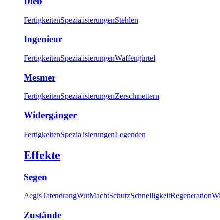
Dieb
Fertigkeiten
Spezialisierungen
Stehlen
Ingenieur
Fertigkeiten
Spezialisierungen
Waffengürtel
Mesmer
Fertigkeiten
Spezialisierungen
Zerschmettern
Widergänger
Fertigkeiten
Spezialisierungen
Legenden
Effekte
Segen
Aegis
Tatendrang
Wut
Macht
Schutz
Schnelligkeit
Regeneration
Wi
Zustände