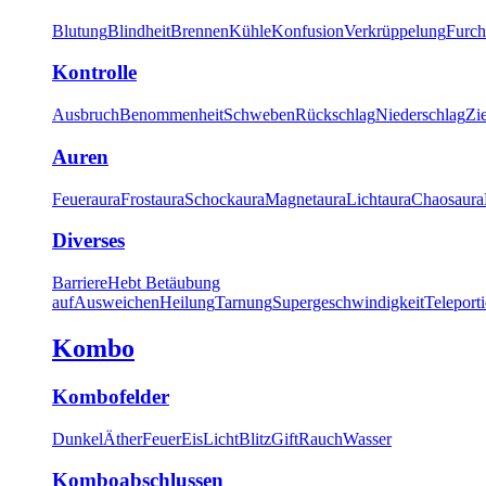
Blutung
Blindheit
Brennen
Kühle
Konfusion
Verkrüppelung
Furch
Kontrolle
Ausbruch
Benommenheit
Schweben
Rückschlag
Niederschlag
Zi
Auren
Feueraura
Frostaura
Schockaura
Magnetaura
Lichtaura
Chaosaura
Diverses
Barriere
Hebt Betäubung
auf
Ausweichen
Heilung
Tarnung
Supergeschwindigkeit
Teleport
Kombo
Kombofelder
Dunkel
Äther
Feuer
Eis
Licht
Blitz
Gift
Rauch
Wasser
Komboabschlussen