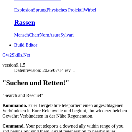
Explosion
Sprung
Physisches Projektil
Wirbel
Rassen
Mensch
Charr
Norn
Asura
Sylvari
Build Editor
Gw2Skills.Net
version
9.1.5
Datenrevision: 2026/07/14 rev. 1
"Suchen und Retten!"
"Search and Rescue!"
Kommando.
Euer Tiergefährte teleportiert einen angeschlagenen
Verbündeten in Eure Reichweite und beginnt, ihn wiederzubeleben.
Gewährt Verbündeten in der Nähe Regeneration.
Command.
Your pet teleports a downed ally within range of you
and begins reviving them. Grant regeneration to nearby allies.