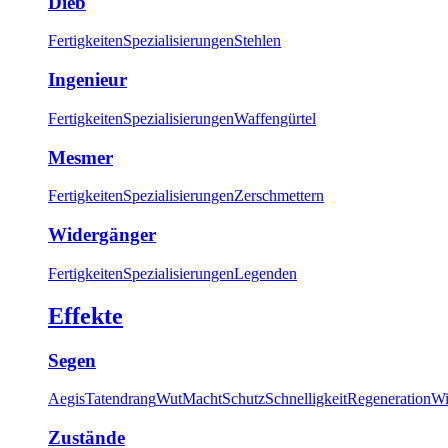
Dieb
Fertigkeiten
Spezialisierungen
Stehlen
Ingenieur
Fertigkeiten
Spezialisierungen
Waffengürtel
Mesmer
Fertigkeiten
Spezialisierungen
Zerschmettern
Widergänger
Fertigkeiten
Spezialisierungen
Legenden
Effekte
Segen
Aegis
Tatendrang
Wut
Macht
Schutz
Schnelligkeit
Regeneration
Wi
Zustände