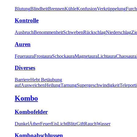
Blutung
Blindheit
Brennen
Kühle
Konfusion
Verkrüppelung
Furch
Kontrolle
Ausbruch
Benommenheit
Schweben
Rückschlag
Niederschlag
Zi
Auren
Feueraura
Frostaura
Schockaura
Magnetaura
Lichtaura
Chaosaura
Diverses
Barriere
Hebt Betäubung
auf
Ausweichen
Heilung
Tarnung
Supergeschwindigkeit
Teleport
Kombo
Kombofelder
Dunkel
Äther
Feuer
Eis
Licht
Blitz
Gift
Rauch
Wasser
Komboabschlussen