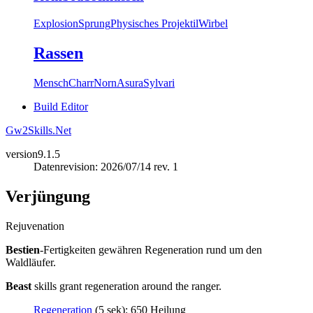
Explosion
Sprung
Physisches Projektil
Wirbel
Rassen
Mensch
Charr
Norn
Asura
Sylvari
Build Editor
Gw2Skills.Net
version
9.1.5
Datenrevision: 2026/07/14 rev. 1
Verjüngung
Rejuvenation
Bestien
-Fertigkeiten gewähren Regeneration rund um den
Waldläufer.
Beast
skills grant regeneration around the ranger.
Regeneration
(5 sek): 650 Heilung