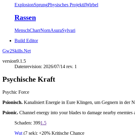
Explosion
Sprung
Physisches Projektil
Wirbel
Rassen
Mensch
Charr
Norn
Asura
Sylvari
Build Editor
Gw2Skills.Net
version
9.1.5
Datenrevision: 2026/07/14 rev. 1
Psychische Kraft
Psychic Force
Psionisch.
Kanalisiert Energie in Eure Klingen, um Gegnern in der 
Psionic.
Channel energy into your blades to damage nearby enemies 
Schaden: 399
1.5
Wut
(7 sek): +20% Kritische Chance