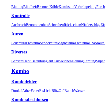
Blutung
Blindheit
Brennen
Kühle
Konfusion
Verkrüppelung
Furch
Kontrolle
Ausbruch
Benommenheit
Schweben
Rückschlag
Niederschlag
Zi
Auren
Feueraura
Frostaura
Schockaura
Magnetaura
Lichtaura
Chaosaura
Diverses
Barriere
Hebt Betäubung auf
Ausweichen
Heilung
Tarnung
Super
Kombo
Kombofelder
Dunkel
Äther
Feuer
Eis
Licht
Blitz
Gift
Rauch
Wasser
Komboabschlussen