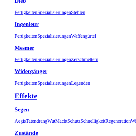
Dieb
Fertigkeiten
Spezialisierungen
Stehlen
Ingenieur
Fertigkeiten
Spezialisierungen
Waffengürtel
Mesmer
Fertigkeiten
Spezialisierungen
Zerschmettern
Widergänger
Fertigkeiten
Spezialisierungen
Legenden
Effekte
Segen
Aegis
Tatendrang
Wut
Macht
Schutz
Schnelligkeit
Regeneration
Wi
Zustände