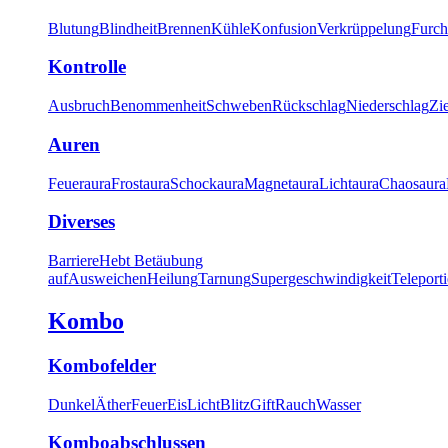
Blutung
Blindheit
Brennen
Kühle
Konfusion
Verkrüppelung
Furch
Kontrolle
Ausbruch
Benommenheit
Schweben
Rückschlag
Niederschlag
Zi
Auren
Feueraura
Frostaura
Schockaura
Magnetaura
Lichtaura
Chaosaura
Diverses
Barriere
Hebt Betäubung
auf
Ausweichen
Heilung
Tarnung
Supergeschwindigkeit
Teleport
Kombo
Kombofelder
Dunkel
Äther
Feuer
Eis
Licht
Blitz
Gift
Rauch
Wasser
Komboabschlussen