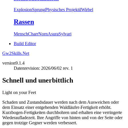
Explosion
Sprung
Physisches Projektil
Wirbel
Rassen
Mensch
Charr
Norn
Asura
Sylvari
Build Editor
Gw2Skills.Net
version
9.1.4
Datenrevision: 2026/06/02 rev. 1
Schnell und unerbittlich
Light on your Feet
Schaden und Zustandsdauer werden nach dem Ausweichen oder
dem Einsatz einer entgehenden Waldläufer-Fertigkeit erhöht.
Kurzbogen-Fertigkeiten durchbohren und erhalten eine verringerte
Wiederaufladezeit. Ihre Angriffe von hinten und von der Seite oder
gegen trotzige Gegner werden verbessert.