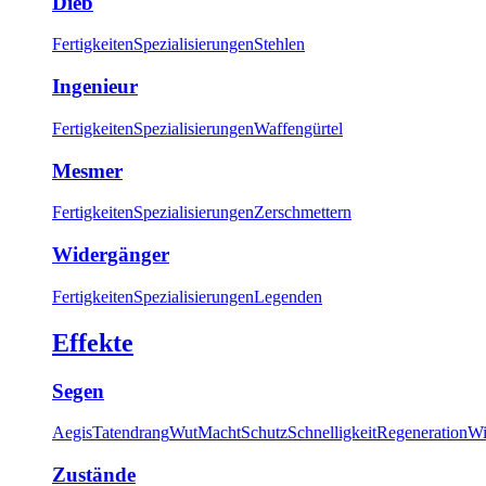
Dieb
Fertigkeiten
Spezialisierungen
Stehlen
Ingenieur
Fertigkeiten
Spezialisierungen
Waffengürtel
Mesmer
Fertigkeiten
Spezialisierungen
Zerschmettern
Widergänger
Fertigkeiten
Spezialisierungen
Legenden
Effekte
Segen
Aegis
Tatendrang
Wut
Macht
Schutz
Schnelligkeit
Regeneration
Wi
Zustände