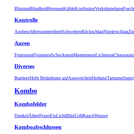
Blutung
Blindheit
Brennen
Kühle
Konfusion
Verkrüppelung
Furch
Kontrolle
Ausbruch
Benommenheit
Schweben
Rückschlag
Niederschlag
Zi
Auren
Feueraura
Frostaura
Schockaura
Magnetaura
Lichtaura
Chaosaura
Diverses
Barriere
Hebt Betäubung auf
Ausweichen
Heilung
Tarnung
Super
Kombo
Kombofelder
Dunkel
Äther
Feuer
Eis
Licht
Blitz
Gift
Rauch
Wasser
Komboabschlussen