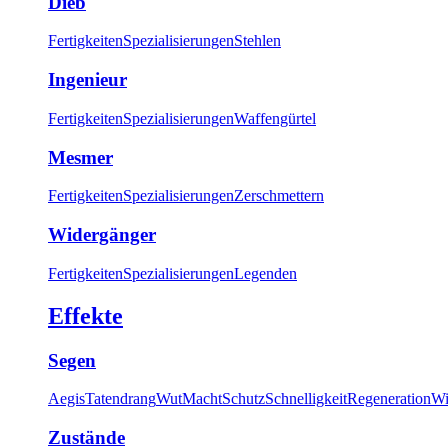
Dieb
Fertigkeiten
Spezialisierungen
Stehlen
Ingenieur
Fertigkeiten
Spezialisierungen
Waffengürtel
Mesmer
Fertigkeiten
Spezialisierungen
Zerschmettern
Widergänger
Fertigkeiten
Spezialisierungen
Legenden
Effekte
Segen
Aegis
Tatendrang
Wut
Macht
Schutz
Schnelligkeit
Regeneration
Wi
Zustände