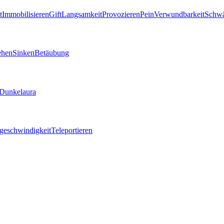
t
Immobilisieren
Gift
Langsamkeit
Provozieren
Pein
Verwundbarkeit
Schw
ehen
Sinken
Betäubung
Dunkelaura
geschwindigkeit
Teleportieren