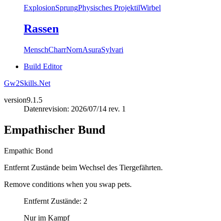
Explosion
Sprung
Physisches Projektil
Wirbel
Rassen
Mensch
Charr
Norn
Asura
Sylvari
Build Editor
Gw2Skills.Net
version
9.1.5
Datenrevision: 2026/07/14 rev. 1
Empathischer Bund
Empathic Bond
Entfernt Zustände beim Wechsel des Tiergefährten.
Remove conditions when you swap pets.
Entfernt Zustände: 2
Nur im Kampf