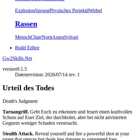
Explosion
Sprung
Physisches Projektil
Wirbel
Rassen
Mensch
Charr
Norn
Asura
Sylvari
Build Editor
Gw2Skills.Net
version
9.1.5
Datenrevision: 2026/07/14 rev. 1
Urteil des Todes
Death's Judgment
Tarnangriff.
Gebt Euch zu erkennen und feuert einen kraftvollen
Schuss auf Euer Ziel, der durchbohrt, aber bei nicht anvisierten
Gegnern weniger Schaden verursacht.
Stealth Attack.
Reveal yourself and fire a powerful shot at your
target that pierces but deals less damage to untargeted foes.