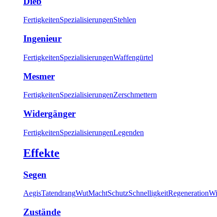
Dieb
Fertigkeiten
Spezialisierungen
Stehlen
Ingenieur
Fertigkeiten
Spezialisierungen
Waffengürtel
Mesmer
Fertigkeiten
Spezialisierungen
Zerschmettern
Widergänger
Fertigkeiten
Spezialisierungen
Legenden
Effekte
Segen
Aegis
Tatendrang
Wut
Macht
Schutz
Schnelligkeit
Regeneration
Wi
Zustände