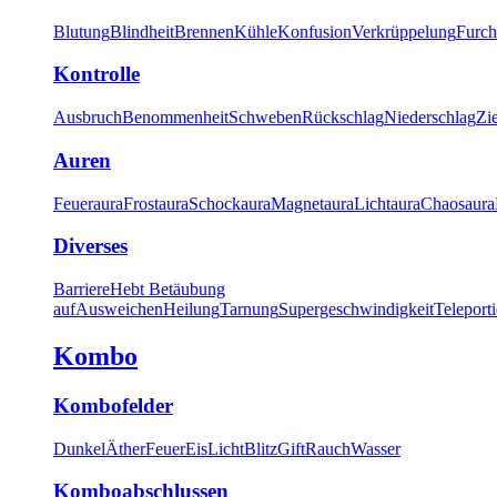
Blutung
Blindheit
Brennen
Kühle
Konfusion
Verkrüppelung
Furch
Kontrolle
Ausbruch
Benommenheit
Schweben
Rückschlag
Niederschlag
Zi
Auren
Feueraura
Frostaura
Schockaura
Magnetaura
Lichtaura
Chaosaura
Diverses
Barriere
Hebt Betäubung
auf
Ausweichen
Heilung
Tarnung
Supergeschwindigkeit
Teleport
Kombo
Kombofelder
Dunkel
Äther
Feuer
Eis
Licht
Blitz
Gift
Rauch
Wasser
Komboabschlussen