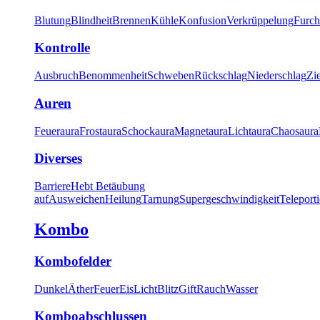
Blutung
Blindheit
Brennen
Kühle
Konfusion
Verkrüppelung
Furch
Kontrolle
Ausbruch
Benommenheit
Schweben
Rückschlag
Niederschlag
Zi
Auren
Feueraura
Frostaura
Schockaura
Magnetaura
Lichtaura
Chaosaura
Diverses
Barriere
Hebt Betäubung
auf
Ausweichen
Heilung
Tarnung
Supergeschwindigkeit
Teleport
Kombo
Kombofelder
Dunkel
Äther
Feuer
Eis
Licht
Blitz
Gift
Rauch
Wasser
Komboabschlussen