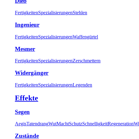
Dieb
Fertigkeiten
Spezialisierungen
Stehlen
Ingenieur
Fertigkeiten
Spezialisierungen
Waffengürtel
Mesmer
Fertigkeiten
Spezialisierungen
Zerschmettern
Widergänger
Fertigkeiten
Spezialisierungen
Legenden
Effekte
Segen
Aegis
Tatendrang
Wut
Macht
Schutz
Schnelligkeit
Regeneration
Wi
Zustände