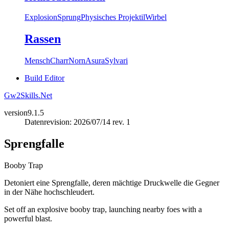
Explosion
Sprung
Physisches Projektil
Wirbel
Rassen
Mensch
Charr
Norn
Asura
Sylvari
Build Editor
Gw2Skills.Net
version
9.1.5
Datenrevision: 2026/07/14 rev. 1
Sprengfalle
Booby Trap
Detoniert eine Sprengfalle, deren mächtige Druckwelle die Gegner
in der Nähe hochschleudert.
Set off an explosive booby trap, launching nearby foes with a
powerful blast.