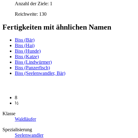
Anzahl der Ziele: 1
Reichweite: 130
Fertigkeiten mit ähnlichen Namen
Biss (Bär)
Biss (Hai)
Biss (Hunde)
Biss (Katze)
Biss (Lindwürmer)
Biss (Panzerfisch)
Biss (Seelenwandler, Bär)
8
½
Klasse
Waldläufer
Spezialisierung
Seelenwandler