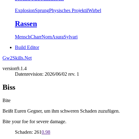
Explosion
Sprung
Physisches Projektil
Wirbel
Rassen
Mensch
Charr
Norn
Asura
Sylvari
Build Editor
Gw2Skills.Net
version
9.1.4
Datenrevision: 2026/06/02 rev. 1
Biss
Bite
Beißt Euren Gegner, um ihm schweren Schaden zuzufügen.
Bite your foe for severe damage.
Schaden: 261
0.98