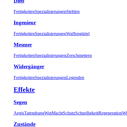
Dieb
Fertigkeiten
Spezialisierungen
Stehlen
Ingenieur
Fertigkeiten
Spezialisierungen
Waffengürtel
Mesmer
Fertigkeiten
Spezialisierungen
Zerschmettern
Widergänger
Fertigkeiten
Spezialisierungen
Legenden
Effekte
Segen
Aegis
Tatendrang
Wut
Macht
Schutz
Schnelligkeit
Regeneration
Wi
Zustände