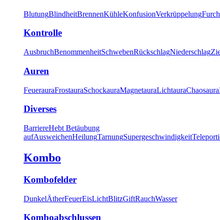
Blutung
Blindheit
Brennen
Kühle
Konfusion
Verkrüppelung
Furch
Kontrolle
Ausbruch
Benommenheit
Schweben
Rückschlag
Niederschlag
Zi
Auren
Feueraura
Frostaura
Schockaura
Magnetaura
Lichtaura
Chaosaura
Diverses
Barriere
Hebt Betäubung
auf
Ausweichen
Heilung
Tarnung
Supergeschwindigkeit
Teleport
Kombo
Kombofelder
Dunkel
Äther
Feuer
Eis
Licht
Blitz
Gift
Rauch
Wasser
Komboabschlussen