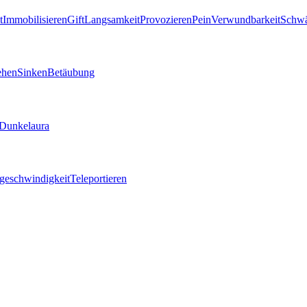
t
Immobilisieren
Gift
Langsamkeit
Provozieren
Pein
Verwundbarkeit
Schw
ehen
Sinken
Betäubung
Dunkelaura
geschwindigkeit
Teleportieren