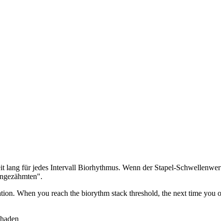
eit lang für jedes Intervall Biorhythmus. Wenn der Stapel-Schwellenwert
Ungezähmten".
ation. When you reach the biorythm stack threshold, the next time you
chaden