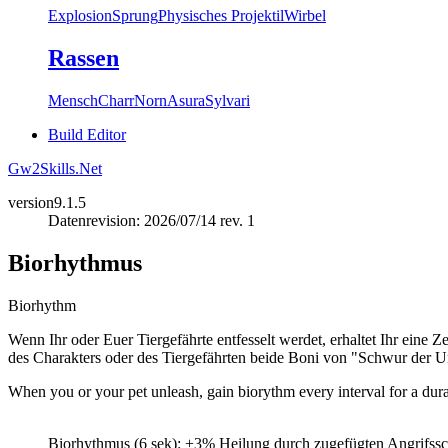
Explosion
Sprung
Physisches Projektil
Wirbel
Rassen
Mensch
Charr
Norn
Asura
Sylvari
Build Editor
Gw2Skills.Net
version
9.1.5
Datenrevision: 2026/07/14 rev. 1
Biorhythmus
Biorhythm
Wenn Ihr oder Euer Tiergefährte entfesselt werdet, erhaltet Ihr eine Z
des Charakters oder des Tiergefährten beide Boni von "Schwur der 
When you or your pet unleash, gain biorythm every interval for a dur
Biorhythmus (6 sek): +3% Heilung durch zugefügten Angrifss