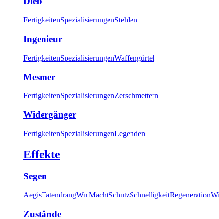
Dieb
Fertigkeiten
Spezialisierungen
Stehlen
Ingenieur
Fertigkeiten
Spezialisierungen
Waffengürtel
Mesmer
Fertigkeiten
Spezialisierungen
Zerschmettern
Widergänger
Fertigkeiten
Spezialisierungen
Legenden
Effekte
Segen
Aegis
Tatendrang
Wut
Macht
Schutz
Schnelligkeit
Regeneration
Wi
Zustände