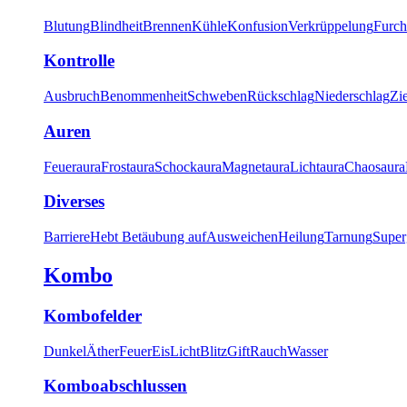
Blutung
Blindheit
Brennen
Kühle
Konfusion
Verkrüppelung
Furch
Kontrolle
Ausbruch
Benommenheit
Schweben
Rückschlag
Niederschlag
Zi
Auren
Feueraura
Frostaura
Schockaura
Magnetaura
Lichtaura
Chaosaura
Diverses
Barriere
Hebt Betäubung auf
Ausweichen
Heilung
Tarnung
Super
Kombo
Kombofelder
Dunkel
Äther
Feuer
Eis
Licht
Blitz
Gift
Rauch
Wasser
Komboabschlussen