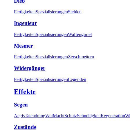
Dieb
Fertigkeiten
Spezialisierungen
Stehlen
Ingenieur
Fertigkeiten
Spezialisierungen
Waffengürtel
Mesmer
Fertigkeiten
Spezialisierungen
Zerschmettern
Widergänger
Fertigkeiten
Spezialisierungen
Legenden
Effekte
Segen
Aegis
Tatendrang
Wut
Macht
Schutz
Schnelligkeit
Regeneration
Wi
Zustände