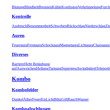
Blutung
Blindheit
Brennen
Kühle
Konfusion
Verkrüppelung
Furch
Kontrolle
Ausbruch
Benommenheit
Schweben
Rückschlag
Niederschlag
Zi
Auren
Feueraura
Frostaura
Schockaura
Magnetaura
Lichtaura
Chaosaura
Diverses
Barriere
Hebt Betäubung
auf
Ausweichen
Heilung
Tarnung
Supergeschwindigkeit
Teleport
Kombo
Kombofelder
Dunkel
Äther
Feuer
Eis
Licht
Blitz
Gift
Rauch
Wasser
Komboabschlussen