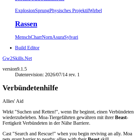
Explosion
Sprung
Physisches Projektil
Wirbel
Rassen
Mensch
Charr
Norn
Asura
Sylvari
Build Editor
Gw2Skills.Net
version
9.1.5
Datenrevision: 2026/07/14 rev. 1
Verbündetenhilfe
Allies' Aid
Wirkt "Suchen und Retten!", wenn Ihr beginnt, einen Verbündeten
wiederzubeleben. Moa-Tiergefährten gewähren mit ihrer
Beast
-
Fertigkeit Verbündeten in der Nähe Barriere.
Cast "Search and Rescue!" when you begin reviving an ally. Moa
pets grant barrier to nearby allies with their
Beast
skill.