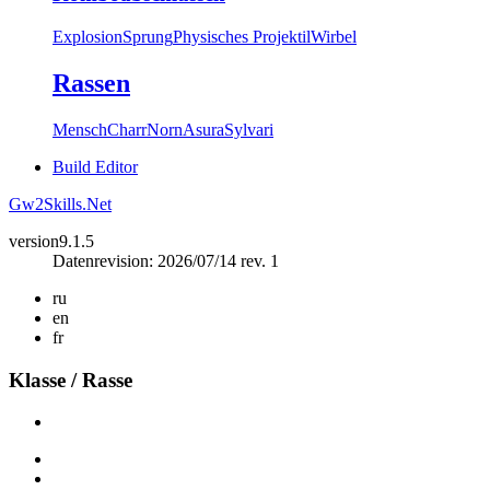
Explosion
Sprung
Physisches Projektil
Wirbel
Rassen
Mensch
Charr
Norn
Asura
Sylvari
Build Editor
Gw2Skills.Net
version
9.1.5
Datenrevision: 2026/07/14 rev. 1
ru
en
fr
Klasse / Rasse