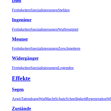
Dieb
Fertigkeiten
Spezialisierungen
Stehlen
Ingenieur
Fertigkeiten
Spezialisierungen
Waffengürtel
Mesmer
Fertigkeiten
Spezialisierungen
Zerschmettern
Widergänger
Fertigkeiten
Spezialisierungen
Legenden
Effekte
Segen
Aegis
Tatendrang
Wut
Macht
Schutz
Schnelligkeit
Regeneration
Wi
Zustände