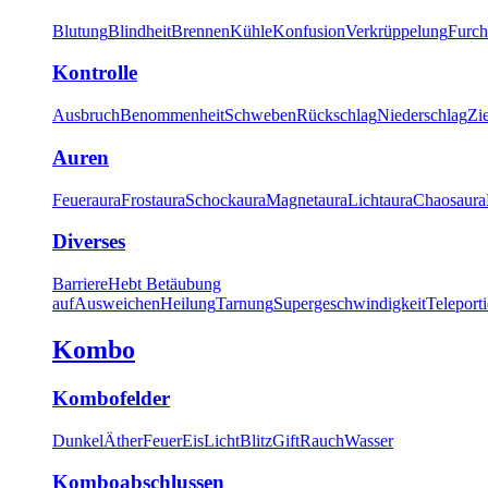
Blutung
Blindheit
Brennen
Kühle
Konfusion
Verkrüppelung
Furch
Kontrolle
Ausbruch
Benommenheit
Schweben
Rückschlag
Niederschlag
Zi
Auren
Feueraura
Frostaura
Schockaura
Magnetaura
Lichtaura
Chaosaura
Diverses
Barriere
Hebt Betäubung
auf
Ausweichen
Heilung
Tarnung
Supergeschwindigkeit
Teleport
Kombo
Kombofelder
Dunkel
Äther
Feuer
Eis
Licht
Blitz
Gift
Rauch
Wasser
Komboabschlussen